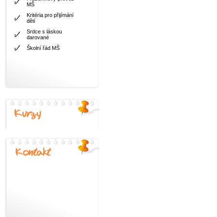
MŠ
Kritéria pro přijímání
dětí
Srdce s láskou
darované
Školní řád MŠ
Nabídka