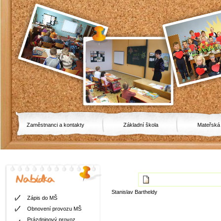
Zaměstnanci a kontakty
Základní škola
Mateřská
Stanislav Bartheldy
Zápis do MŠ
Obnovení provozu MŠ
Prázdninový provoz