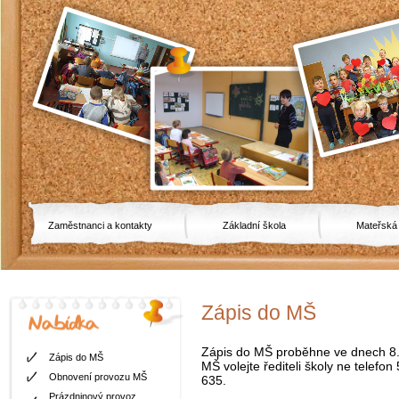
Zaměstnanci a kontakty
Základní škola
Mateřská
Zápis do MŠ
Zápis do MŠ proběhne ve dnech 8.4 
Zápis do MŠ
MŠ volejte řediteli školy ne telef
Obnovení provozu MŠ
635.
Prázdninový provoz